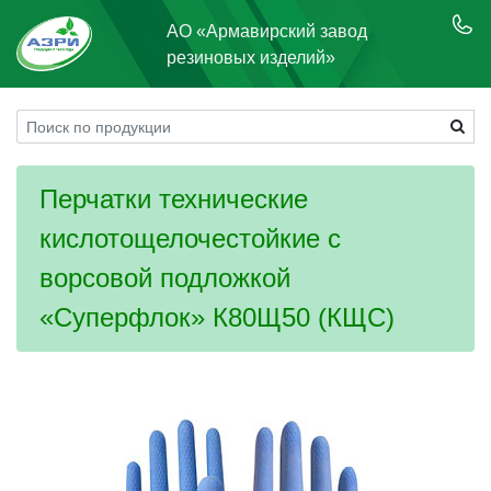
АО «Армавирский завод
резиновых изделий»
Перчатки технические
кислотощелочестойкие с
ворсовой подложкой
«Суперфлок» К80Щ50 (КЩС)