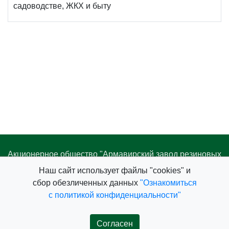
садоводстве, ЖКХ и быту
Акционерное общество "Армавирский завод резиновых
изделий"
Наш cайт использует файлы "cookies" и
352931, Россия, Краснодарский край,
сбор обезличенных данных
"Ознакомиться
г. Армавир, ул. Новороссийская, 2/4
с политикой конфиденциальности"
8 800 550-06-37
+7 (86137) 3-00-24