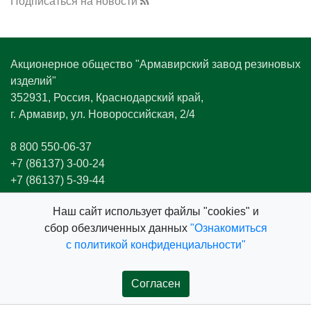
Подписаться на новости
ветераны - бывшие сотрудники завода,
передавшие свой опыт и знания молодым
поколениям.
Акционерное общество "Армавирский завод резиновых
изделий"
Музыкальный подарок для сотрудников завода
352931, Россия, Краснодарский край,
организовал творческий коллектив ГДК г.
г. Армавир, ул. Новороссийская, 2/4
Армавир «Ритмы планеты». Яркое выступление
музыкантов подарило работникам хорошее
8 800 550-06-37
настроение и заряд энергии для новых трудовых
+7 (86137) 3-00-24
свершений.
+7 (86137) 5-39-44
+7 (86137) 5-63-27
Наш cайт использует файлы "cookies" и
sale@azri.ru
сбор обезличенных данных
"Ознакомиться
Конфиденциальность и правила сайта
с политикой конфиденциальности"
© АО «АЗРИ», 2026